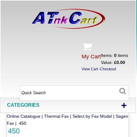
Items:
0
items
My Cart
Value:
£0.00
View Cart
-
Checkout
+
CATEGORIES
Online Catalogue
|
Thermal Fax
|
Select by Fax Model
|
Sagen
Fax
| 450
450