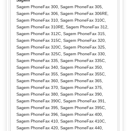
Sagem
Sagem PhoneFax 300
,
Sagem PhoneFax 305
,
Sagem PhoneFax 306
,
Sagem PhoneFax 306RE
,
Sagem PhoneFax 310
,
Sagem PhoneFax 310C
,
Sagem PhoneFax 310RE
,
Sagem PhoneFax 312
,
Sagem PhoneFax 312C
,
Sagem PhoneFax 315
,
Sagem PhoneFax 315C
,
Sagem PhoneFax 320
,
Sagem PhoneFax 320C
,
Sagem PhoneFax 325
,
Sagem PhoneFax 325C
,
Sagem PhoneFax 330
,
Sagem PhoneFax 335
,
Sagem PhoneFax 335C
,
Sagem PhoneFax 340
,
Sagem PhoneFax 350
,
Sagem PhoneFax 355
,
Sagem PhoneFax 355C
,
Sagem PhoneFax 360
,
Sagem PhoneFax 365
,
Sagem PhoneFax 370
,
Sagem PhoneFax 375
,
Sagem PhoneFax 380
,
Sagem PhoneFax 390
,
Sagem PhoneFax 390C
,
Sagem PhoneFax 391
,
Sagem PhoneFax 395
,
Sagem PhoneFax 395C
,
Sagem PhoneFax 396
,
Sagem PhoneFax 400
,
Sagem PhoneFax 410
,
Sagem PhoneFax 410C
,
Sagem PhoneFax 420
,
Sagem PhoneFax 440
,