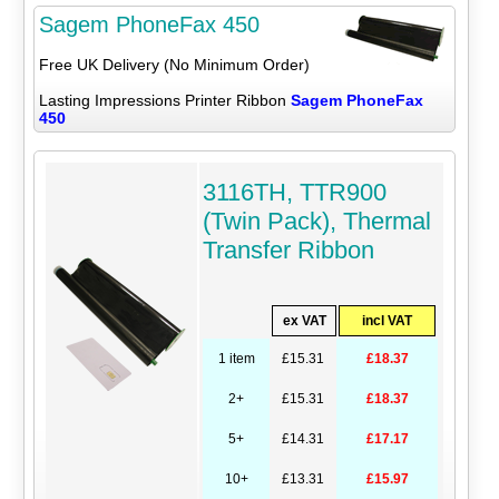
Sagem PhoneFax 450
Free UK Delivery (No Minimum Order)
Lasting Impressions Printer Ribbon
Sagem PhoneFax
450
3116TH, TTR900
(Twin Pack), Thermal
Transfer Ribbon
ex VAT
incl VAT
1 item
£15.31
£18.37
2+
£15.31
£18.37
5+
£14.31
£17.17
10+
£13.31
£15.97