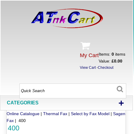
Items:
0
items
My Cart
Value:
£0.00
View Cart
-
Checkout
+
CATEGORIES
Online Catalogue
|
Thermal Fax
|
Select by Fax Model
|
Sagen
Fax
| 400
400