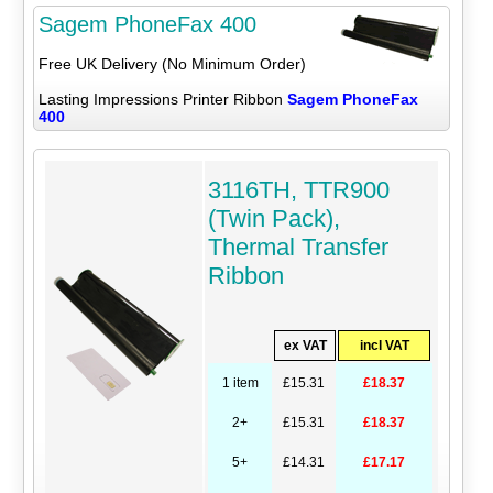
Sagem PhoneFax 400
Free UK Delivery (No Minimum Order)
Lasting Impressions Printer Ribbon
Sagem PhoneFax
400
3116TH, TTR900
(Twin Pack),
Thermal Transfer
Ribbon
ex VAT
incl VAT
1 item
£15.31
£18.37
2+
£15.31
£18.37
5+
£14.31
£17.17