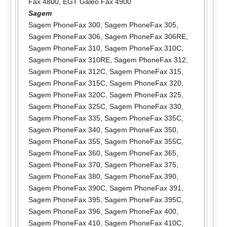
Fax 4800
,
EGT Galeo Fax 4900
Sagem
Sagem PhoneFax 300
,
Sagem PhoneFax 305
,
Sagem PhoneFax 306
,
Sagem PhoneFax 306RE
,
Sagem PhoneFax 310
,
Sagem PhoneFax 310C
,
Sagem PhoneFax 310RE
,
Sagem PhoneFax 312
,
Sagem PhoneFax 312C
,
Sagem PhoneFax 315
,
Sagem PhoneFax 315C
,
Sagem PhoneFax 320
,
Sagem PhoneFax 320C
,
Sagem PhoneFax 325
,
Sagem PhoneFax 325C
,
Sagem PhoneFax 330
,
Sagem PhoneFax 335
,
Sagem PhoneFax 335C
,
Sagem PhoneFax 340
,
Sagem PhoneFax 350
,
Sagem PhoneFax 355
,
Sagem PhoneFax 355C
,
Sagem PhoneFax 360
,
Sagem PhoneFax 365
,
Sagem PhoneFax 370
,
Sagem PhoneFax 375
,
Sagem PhoneFax 380
,
Sagem PhoneFax 390
,
Sagem PhoneFax 390C
,
Sagem PhoneFax 391
,
Sagem PhoneFax 395
,
Sagem PhoneFax 395C
,
Sagem PhoneFax 396
,
Sagem PhoneFax 400
,
Sagem PhoneFax 410
,
Sagem PhoneFax 410C
,