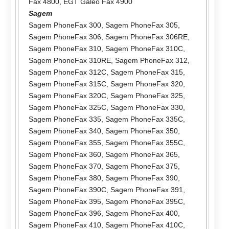
Fax 4800
,
EGT Galeo Fax 4900
Sagem
Sagem PhoneFax 300
,
Sagem PhoneFax 305
,
Sagem PhoneFax 306
,
Sagem PhoneFax 306RE
,
Sagem PhoneFax 310
,
Sagem PhoneFax 310C
,
Sagem PhoneFax 310RE
,
Sagem PhoneFax 312
,
Sagem PhoneFax 312C
,
Sagem PhoneFax 315
,
Sagem PhoneFax 315C
,
Sagem PhoneFax 320
,
Sagem PhoneFax 320C
,
Sagem PhoneFax 325
,
Sagem PhoneFax 325C
,
Sagem PhoneFax 330
,
Sagem PhoneFax 335
,
Sagem PhoneFax 335C
,
Sagem PhoneFax 340
,
Sagem PhoneFax 350
,
Sagem PhoneFax 355
,
Sagem PhoneFax 355C
,
Sagem PhoneFax 360
,
Sagem PhoneFax 365
,
Sagem PhoneFax 370
,
Sagem PhoneFax 375
,
Sagem PhoneFax 380
,
Sagem PhoneFax 390
,
Sagem PhoneFax 390C
,
Sagem PhoneFax 391
,
Sagem PhoneFax 395
,
Sagem PhoneFax 395C
,
Sagem PhoneFax 396
,
Sagem PhoneFax 400
,
Sagem PhoneFax 410
,
Sagem PhoneFax 410C
,