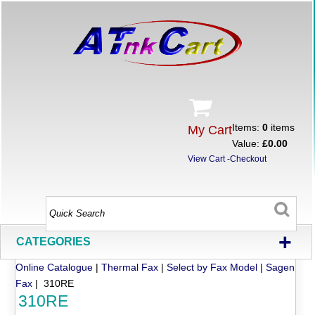
Items:
0
items
My Cart
Value:
£0.00
View Cart
-
Checkout
+
CATEGORIES
Online Catalogue
|
Thermal Fax
|
Select by Fax Model
|
Sagen
Fax
| 310RE
310RE