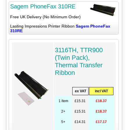
Sagem PhoneFax 310RE
Free UK Delivery (No Minimum Order)
Lasting Impressions Printer Ribbon
Sagem PhoneFax
310RE
3116TH, TTR900
(Twin Pack),
Thermal Transfer
Ribbon
ex VAT
incl VAT
1 item
£15.31
£18.37
2+
£15.31
£18.37
5+
£14.31
£17.17