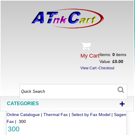
Items:
0
items
My Cart
Value:
£0.00
View Cart
-
Checkout
+
CATEGORIES
Online Catalogue
|
Thermal Fax
|
Select by Fax Model
|
Sagen
Fax
| 300
300