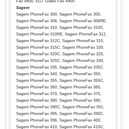
Fax 4800
,
EGT Galeo Fax 4900
Sagem
Sagem PhoneFax 300
,
Sagem PhoneFax 305
,
Sagem PhoneFax 306
,
Sagem PhoneFax 306RE
,
Sagem PhoneFax 310
,
Sagem PhoneFax 310C
,
Sagem PhoneFax 310RE
,
Sagem PhoneFax 312
,
Sagem PhoneFax 312C
,
Sagem PhoneFax 315
,
Sagem PhoneFax 315C
,
Sagem PhoneFax 320
,
Sagem PhoneFax 320C
,
Sagem PhoneFax 325
,
Sagem PhoneFax 325C
,
Sagem PhoneFax 330
,
Sagem PhoneFax 335
,
Sagem PhoneFax 335C
,
Sagem PhoneFax 340
,
Sagem PhoneFax 350
,
Sagem PhoneFax 355
,
Sagem PhoneFax 355C
,
Sagem PhoneFax 360
,
Sagem PhoneFax 365
,
Sagem PhoneFax 370
,
Sagem PhoneFax 375
,
Sagem PhoneFax 380
,
Sagem PhoneFax 390
,
Sagem PhoneFax 390C
,
Sagem PhoneFax 391
,
Sagem PhoneFax 395
,
Sagem PhoneFax 395C
,
Sagem PhoneFax 396
,
Sagem PhoneFax 400
,
Sagem PhoneFax 410
,
Sagem PhoneFax 410C
,