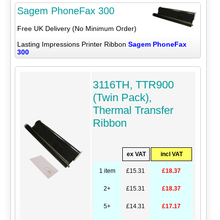
Sagem PhoneFax 300
Free UK Delivery (No Minimum Order)
Lasting Impressions Printer Ribbon
Sagem PhoneFax
300
3116TH, TTR900
(Twin Pack),
Thermal Transfer
Ribbon
ex VAT
incl VAT
1 item
£15.31
£18.37
2+
£15.31
£18.37
5+
£14.31
£17.17